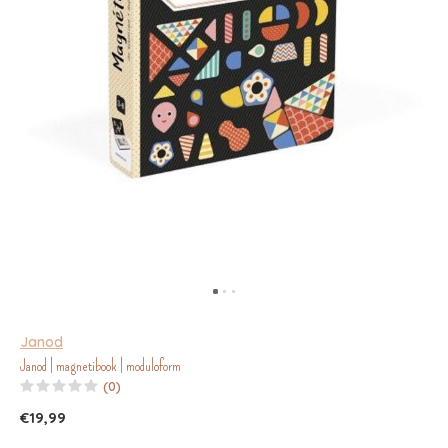
Janod
Janod | magnetibook | moduloform
(0)
€19,99