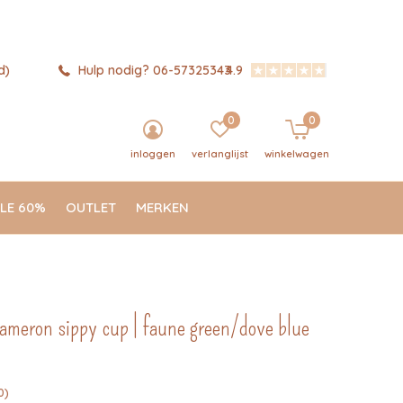
d)
Hulp nodig? 06-57325343
4.9
0
0
inloggen
verlanglijst
winkelwagen
LE 60%
OUTLET
MERKEN
cameron sippy cup | faune green/dove blue
0)