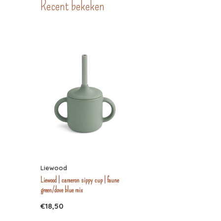
Recent bekeken
Liewood
Liewood | cameron sippy cup | faune
green/dove blue mix
€18,50