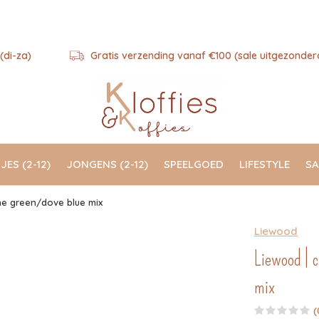
(di-za)
Gratis verzending vanaf €100 (sale uitgezonder
JES (2-12)
JONGENS (2-12)
SPEELGOED
LIFESTYLE
SA
ne green/dove blue mix
Liewood
Liewood | 
mix
(