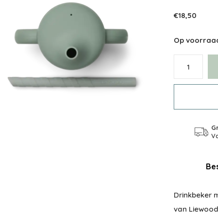
€18,50
Op voorraa
Gr
Va
Bes
Drinkbeker m
van Liewood