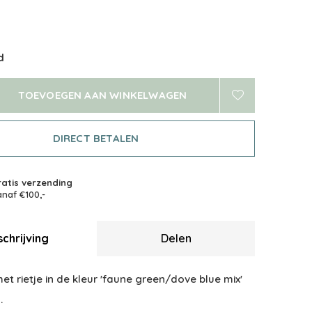
d
TOEVOEGEN AAN WINKELWAGEN
DIRECT BETALEN
atis verzending
naf €100,-
chrijving
Delen
et rietje in de kleur 'faune green/dove blue mix'
.