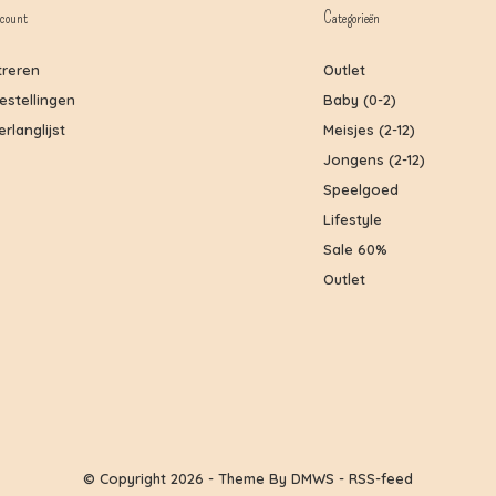
count
Categorieën
treren
Outlet
bestellingen
Baby (0-2)
erlanglijst
Meisjes (2-12)
Jongens (2-12)
Speelgoed
Lifestyle
Sale 60%
Outlet
© Copyright
2026
- Theme By
DMWS
-
RSS-feed