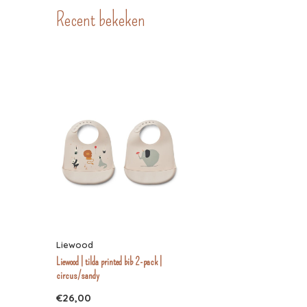
Recent bekeken
Liewood
Liewood | tilda printed bib 2-pack |
circus/sandy
€26,00