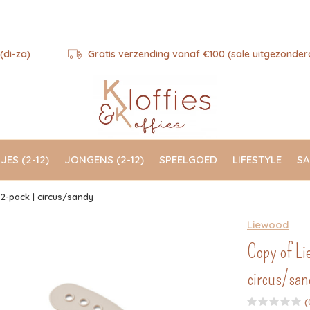
(di-za)
Gratis verzending vanaf €100 (sale uitgezonder
JES (2-12)
JONGENS (2-12)
SPEELGOED
LIFESTYLE
SA
 2-pack | circus/sandy
Liewood
Copy of Lie
circus/san
(