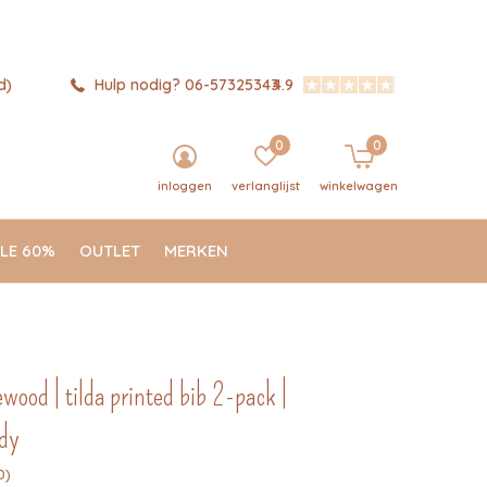
d)
Hulp nodig? 06-57325343
4.9
0
0
inloggen
verlanglijst
winkelwagen
LE 60%
OUTLET
MERKEN
wood | tilda printed bib 2-pack |
dy
0)