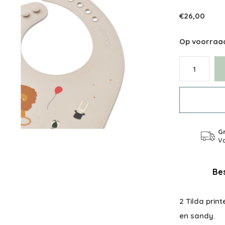
€26,00
Op voorraa
Gr
Va
Bes
2 Tilda prin
en sandy.