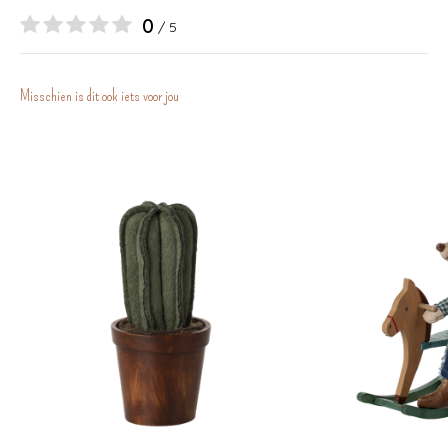
0
/ 5
Misschien is dit ook iets voor jou