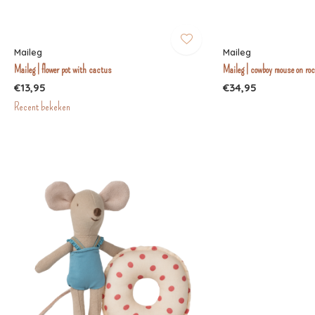
Maileg
Maileg
Maileg | flower pot with cactus
Maileg | cowboy mouse on rock
€13,95
€34,95
Recent bekeken