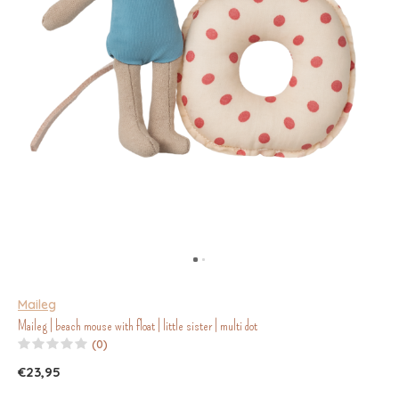
Maileg
Maileg | beach mouse with float | little sister | multi dot
(0)
€23,95