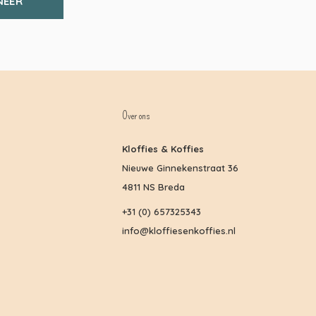
NEER
Over ons
Kloffies & Koffies
Nieuwe Ginnekenstraat 36
4811 NS Breda
+31 (0) 657325343
info@kloffiesenkoffies.nl