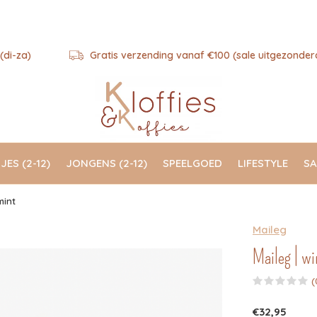
(di-za)
Gratis verzending vanaf €100 (sale uitgezonder
JES (2-12)
JONGENS (2-12)
SPEELGOED
LIFESTYLE
SA
mint
Maileg
Maileg | wi
(
€32,95