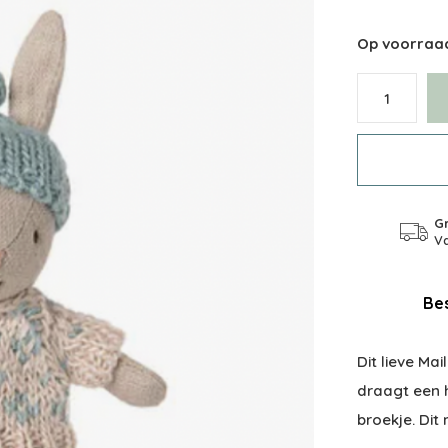
Op voorraa
Gr
Va
Bes
Dit lieve Ma
draagt een h
broekje. Dit 