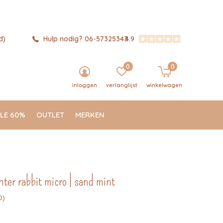
d)
Hulp nodig? 06-57325343
4.9
0
0
inloggen
verlanglijst
winkelwagen
LE 60%
OUTLET
MERKEN
nter rabbit micro | sand mint
0)