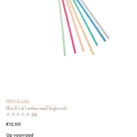
Mimi & Lula
Mimi & Lula | rainbow wand | bright multi
(0)
€12,00
Op voorraad