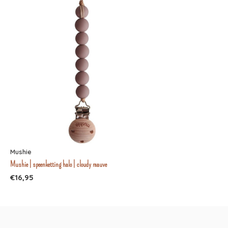
Mushie
Mushie | speenketting halo | cloudy mauve
€16,95