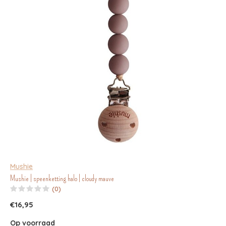
Mushie
Mushie | speenketting halo | cloudy mauve
(0)
€16,95
Op voorraad