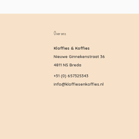
Over ons
Kloffies & Koffies
Nieuwe Ginnekenstraat 36
4811 NS Breda
+31 (0) 657325343
info@kloffiesenkoffies.nl