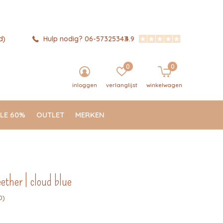
d)
Hulp nodig? 06-57325343
4.9
0
0
inloggen
verlanglijst
winkelwagen
LE 60%
OUTLET
MERKEN
ether | cloud blue
0)