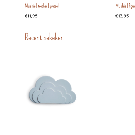
Mushie | teether | pretzel
Mushie | figur
€11,95
€13,95
Recent bekeken