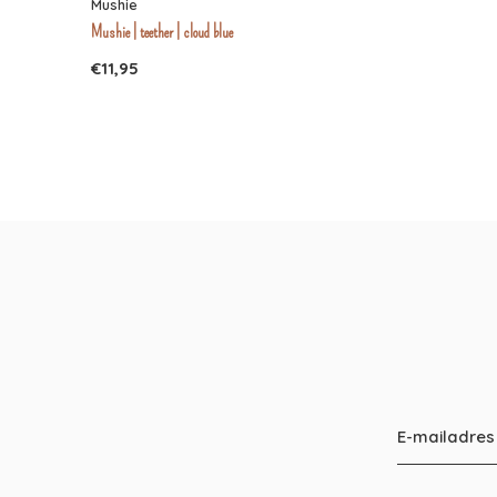
Mushie
Mushie | teether | cloud blue
€11,95