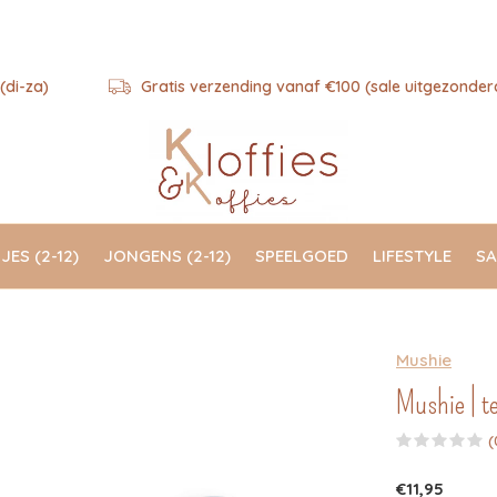
(di-za)
Gratis verzending vanaf €100 (sale uitgezonder
JES (2-12)
JONGENS (2-12)
SPEELGOED
LIFESTYLE
SA
Mushie
Mushie | te
(
€11,95