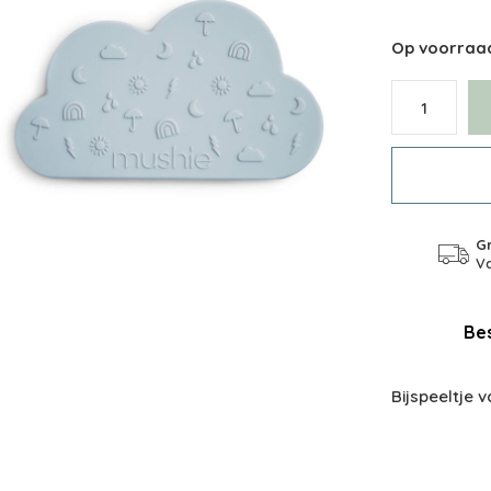
Op voorraa
Gr
Va
Bes
Bijspeeltje 