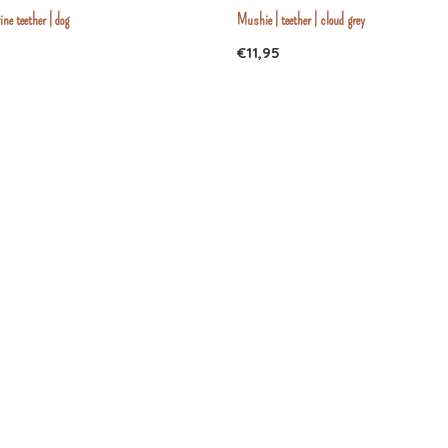
ine teether | dog
Mushie | teether | cloud grey
€11,95