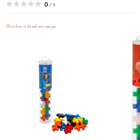
0
/ 5
Misschien is dit ook iets voor jou