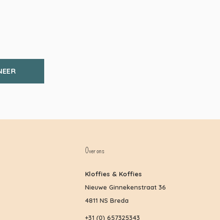
NEER
Over ons
Kloffies & Koffies
Nieuwe Ginnekenstraat 36
4811 NS Breda
+31 (0) 657325343