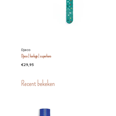
Djeco
Djeco | horloge | superhero
€29,95
Recent bekeken