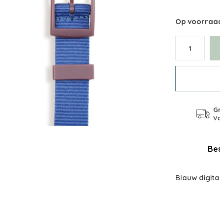
Op voorraa
Gr
Va
Bes
Blauw digita