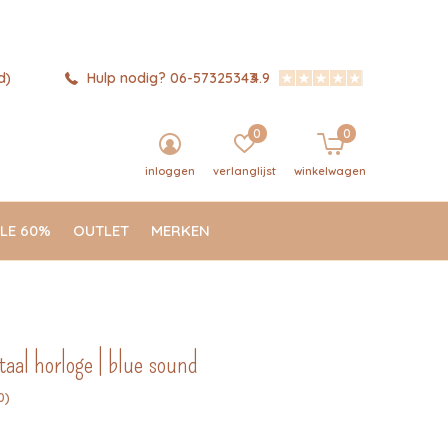
d)
Hulp nodig? 06-57325343
4.9
0
0
inloggen
verlanglijst
winkelwagen
LE 60%
OUTLET
MERKEN
itaal horloge | blue sound
0)