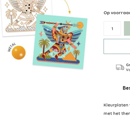
Op voorraa
Gr
Va
Bes
Kleurplaten
met het them