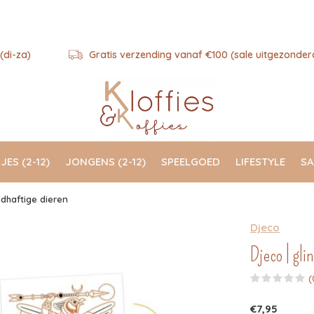
(di-za)
Gratis verzending vanaf €100 (sale uitgezonder
JES (2-12)
JONGENS (2-12)
SPEELGOED
LIFESTYLE
SA
ldhaftige dieren
Djeco
Djeco | gli
(
€7,95