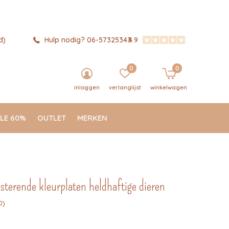
d)
Hulp nodig? 06-57325343
4.9
0
0
inloggen
verlanglijst
winkelwagen
LE 60%
OUTLET
MERKEN
nsterende kleurplaten heldhaftige dieren
0)