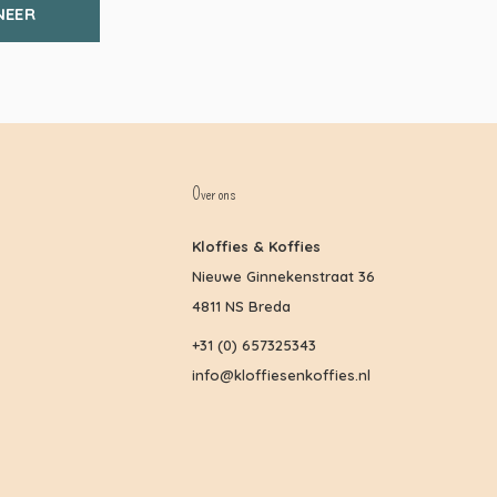
NEER
Over ons
Kloffies & Koffies
Nieuwe Ginnekenstraat 36
4811 NS Breda
+31 (0) 657325343
info@kloffiesenkoffies.nl