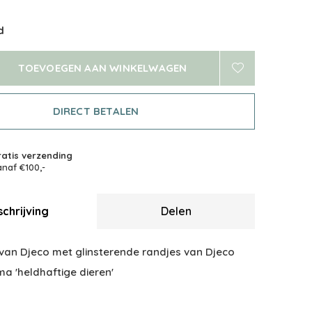
d
TOEVOEGEN AAN WINKELWAGEN
DIRECT BETALEN
atis verzending
naf €100,-
chrijving
Delen
 van Djeco met glinsterende randjes van Djeco
a 'heldhaftige dieren'