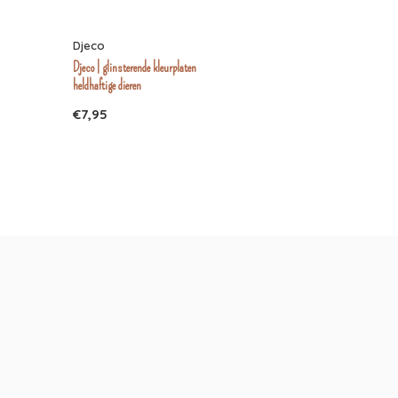
Djeco
Djeco | glinsterende kleurplaten
heldhaftige dieren
€7,95