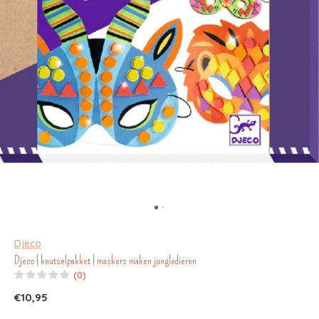
Djeco
Djeco | knutselpakket | maskers maken jungledieren
(0)
€10,95