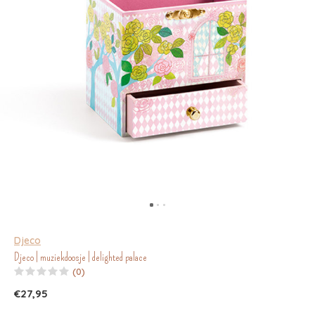
Djeco
Djeco | muziekdoosje | delighted palace
(0)
€27,95