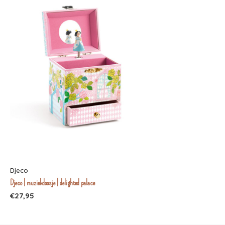
Djeco
Djeco | muziekdoosje | delighted palace
€27,95