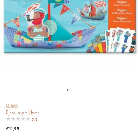
Djeco
Djeco | origami | boten
(0)
€11,95