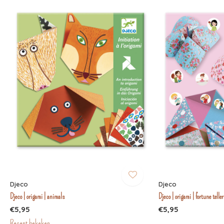
Djeco
Djeco
Djeco | origami | animals
Djeco | origami | fortune telle
€5,95
€5,95
Recent bekeken