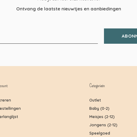
Ontvang de laatste nieuwtjes en aanbiedingen
ABON
count
Categorieën
treren
Outlet
bestellingen
Baby (0-2)
erlanglijst
Meisjes (2-12)
Jongens (2-12)
Speelgoed