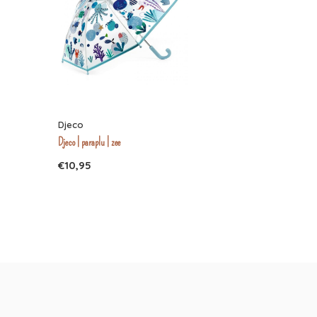
Djeco
Djeco | paraplu | zee
€10,95