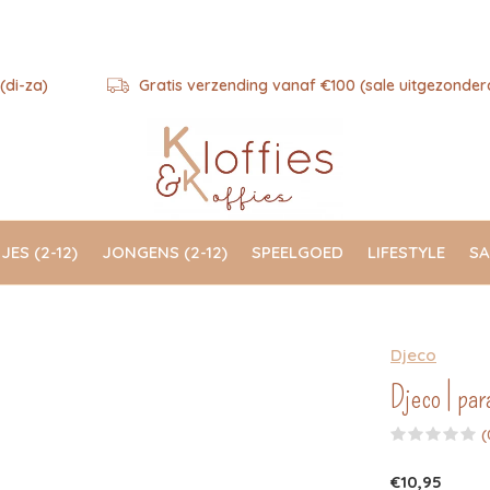
(di-za)
Gratis verzending vanaf €100 (sale uitgezonder
JES (2-12)
JONGENS (2-12)
SPEELGOED
LIFESTYLE
SA
Djeco
Djeco | par
(
€10,95