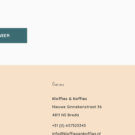
NEER
Over ons
Kloffies & Koffies
Nieuwe Ginnekenstraat 36
4811 NS Breda
+31 (0) 657325343
info@kloffiesenkoffies.nl