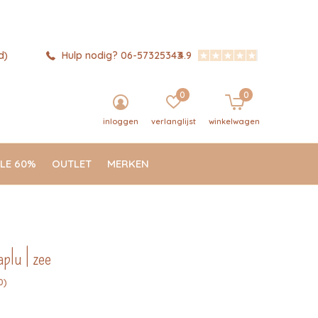
d)
Hulp nodig? 06-57325343
4.9
0
0
inloggen
verlanglijst
winkelwagen
LE 60%
OUTLET
MERKEN
aplu | zee
0)