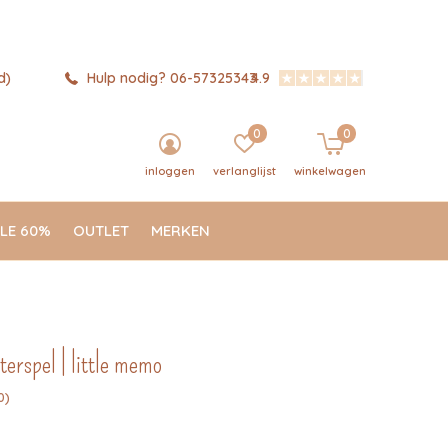
d)
Hulp nodig? 06-57325343
4.9
0
0
inloggen
verlanglijst
winkelwagen
LE 60%
OUTLET
MERKEN
terspel | little memo
0)