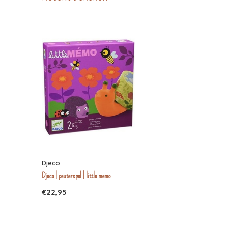
Djeco
Djeco | peuterspel | little memo
€22,95