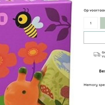
Op voorraa
Gr
Va
Bes
Memory spel 