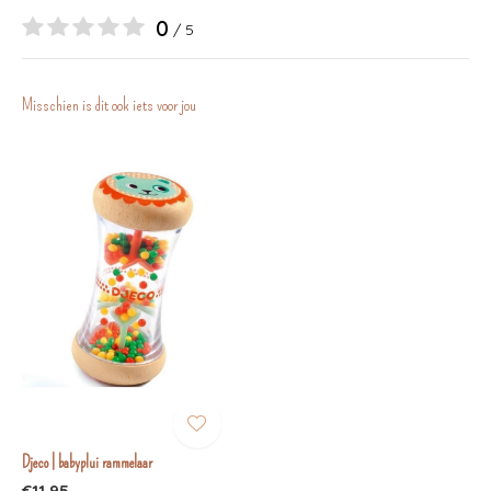
0
/ 5
Misschien is dit ook iets voor jou
Djeco | babyplui rammelaar
€11,95