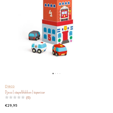
Djeco
Djeco | stapelblokken | topanicar
(0)
€29,95