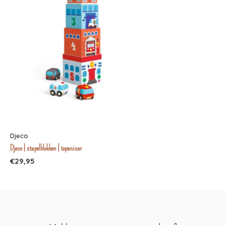
Djeco
Djeco | stapelblokken | topanicar
€29,95