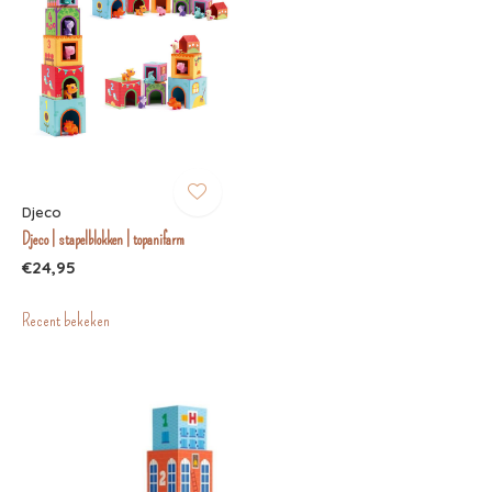
Djeco
Djeco | stapelblokken | topanifarm
€24,95
Recent bekeken