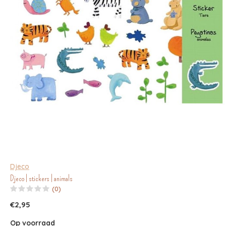
Djeco
Djeco | stickers | animals
(0)
€2,95
Op voorraad