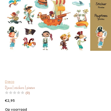
Djeco
Djeco | stickers | piraten
(0)
€2,95
Op voorraad