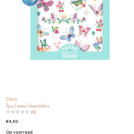
Djeco
Djeco | tattoos | droomvlinders
(0)
€4,50
Op voorraad