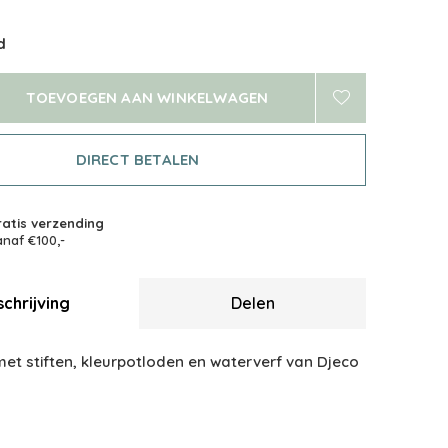
d
TOEVOEGEN AAN WINKELWAGEN
DIRECT BETALEN
atis verzending
naf €100,-
chrijving
Delen
et stiften, kleurpotloden en waterverf van Djeco