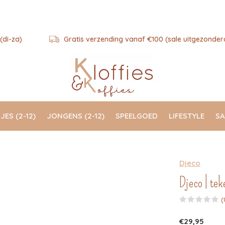
(di-za)
Gratis verzending vanaf €100 (sale uitgezonder
JES (2-12)
JONGENS (2-12)
SPEELGOED
LIFESTYLE
SA
Djeco
Djeco | te
(
€29,95