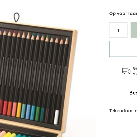
Op voorraa
Gr
Va
Bes
Tekendoos m