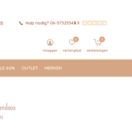
d)
Hulp nodig? 06-57325343
4.9
0
0
inloggen
verlanglijst
winkelwagen
LE 60%
OUTLET
MERKEN
kendoos
0)