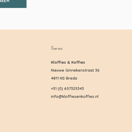
NEER
Over ons
Kloffies & Koffies
Nieuwe Ginnekenstraat 36
4811 NS Breda
+31 (0) 657325343
info@kloffiesenkoffies.nl