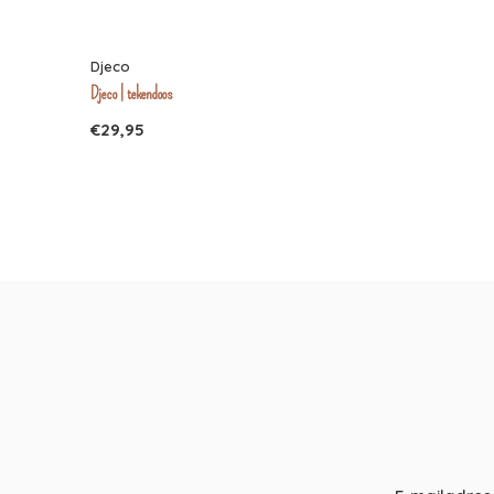
Djeco
Djeco | tekendoos
€29,95