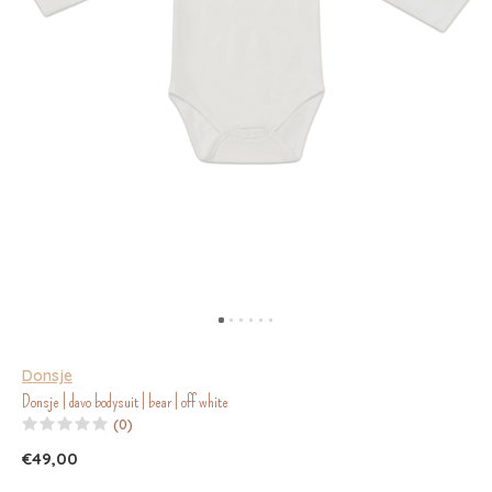
Donsje
Donsje | davo bodysuit | bear | off white
(0)
€49,00