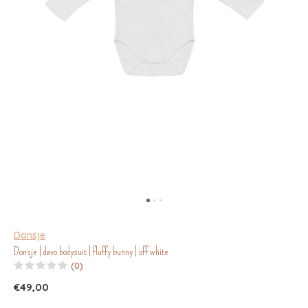
Donsje
Donsje | davo bodysuit | fluffy bunny | off white
(0)
€49,00