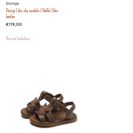
Donsje
Donsje | iles sky sandals | libelle | lilac
leather
€119,00
Recent bekeken