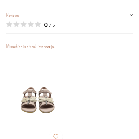
Reviews
0
/ 5
Misschien is dit ook iets voor jou