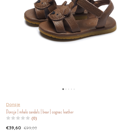
Donsje
Donsje | mhalo sandals | bear | cognac leather
(0)
€39,60
€99,00