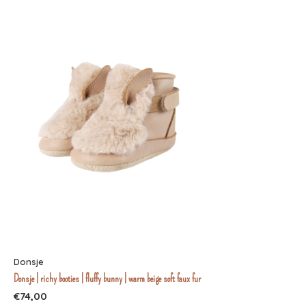
Donsje
Donsje | richy booties | fluffy bunny | warm beige soft faux fur
€74,00