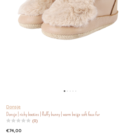
Donsje
Donsje | richy booties | fluffy bunny | warm beige soft faux fur
(0)
€74,00