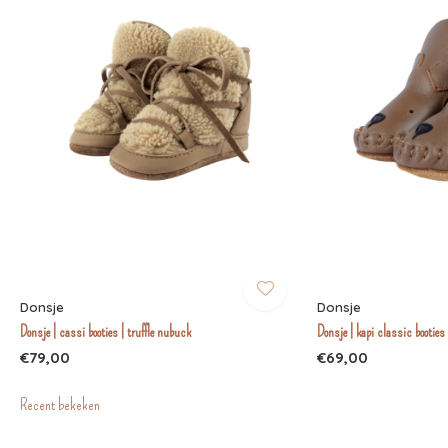
Donsje
Donsje
Donsje | cassi booties | truffle nubuck
Donsje | kapi classic booties
€79,00
€69,00
Recent bekeken