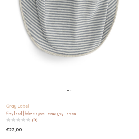
Gray Label
Gray Label | baby bib gots | stone grey - cream
(0)
€22,00