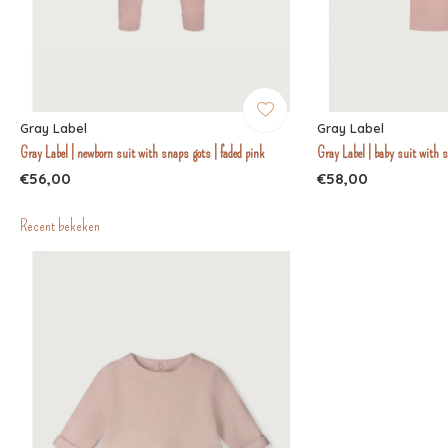
Gray Label
Gray Label
Gray Label | newborn suit with snaps gots | faded pink
Gray Label | baby suit with s
€56,00
€58,00
Recent bekeken