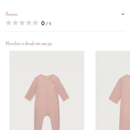
Reviews
0
/ 5
Misschien is dit ook iets voor jou