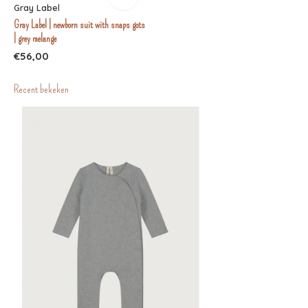
Gray Label
Gray Label | newborn suit with snaps gots
| grey melange
€56,00
Recent bekeken