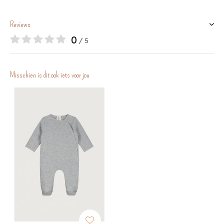
Reviews
0
/ 5
Misschien is dit ook iets voor jou