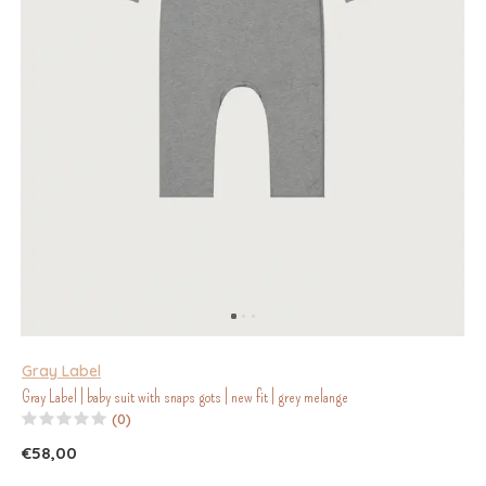
Gray Label
Gray Label | baby suit with snaps gots | new fit | grey melange
(0)
€58,00