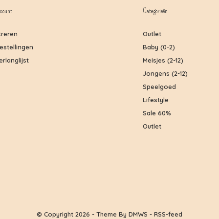
count
Categorieën
treren
Outlet
bestellingen
Baby (0-2)
erlanglijst
Meisjes (2-12)
Jongens (2-12)
Speelgoed
Lifestyle
Sale 60%
Outlet
© Copyright
2026
- Theme By
DMWS
-
RSS-feed