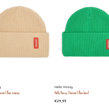
y
Hello Hossy
onnet | flow creamy
Hello Hossy | bonnet | flow basil
€29,95