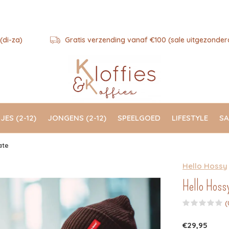
(di-za)
Gratis verzending vanaf €100 (sale uitgezonder
JES (2-12)
JONGENS (2-12)
SPEELGOED
LIFESTYLE
SA
ate
Hello Hossy
Hello Hossy
(
€29,95