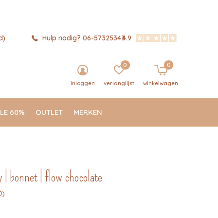
d)
Hulp nodig? 06-57325343
4.9
0
0
inloggen
verlanglijst
winkelwagen
LE 60%
OUTLET
MERKEN
 | bonnet | flow chocolate
0)