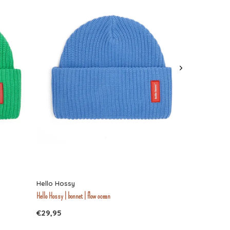
Hello Hossy
Hello Hossy | bonnet | flow ocean
€29,95