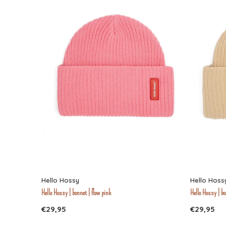
Hello Hossy
Hello Hoss
Hello Hossy | bonnet | flow pink
Hello Hossy | b
€29,95
€29,95