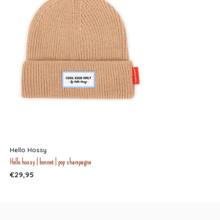
Hello Hossy
Hello hossy | bonnet | pop champagne
€29,95