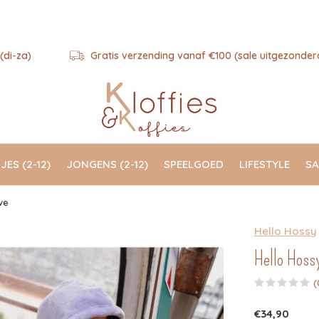
(di-za)
Gratis verzending vanaf €100 (sale uitgezonder
JES (2-12)
JONGENS (2-12)
SPEELGOED
LIFESTYLE
SA
ve
Hello Hossy
Hello Hoss
(
€34,90