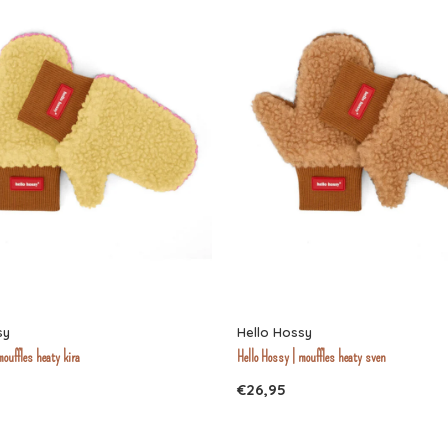
sy
Hello Hossy
mouffles heaty kira
Hello Hossy | mouffles heaty sven
€26,95