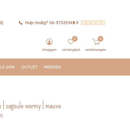
d)
Hulp nodig? 06-57325343
4.9
0
0
inloggen
verlanglijst
winkelwagen
LE 60%
OUTLET
MERKEN
y | cagoule warmy | mauve
0)