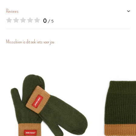
Reviews
0
/ 5
Misschien is dit ook iets voor jou