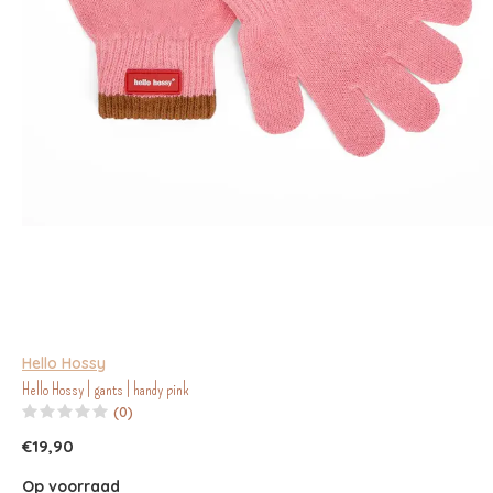
Hello Hossy
Hello Hossy | gants | handy pink
(0)
€19,90
Op voorraad