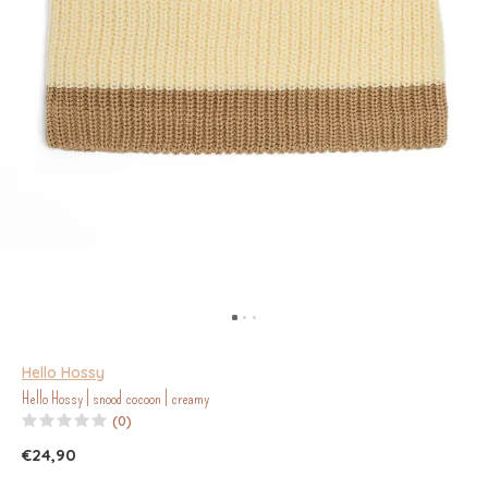
Hello Hossy
Hello Hossy | snood cocoon | creamy
(0)
€24,90