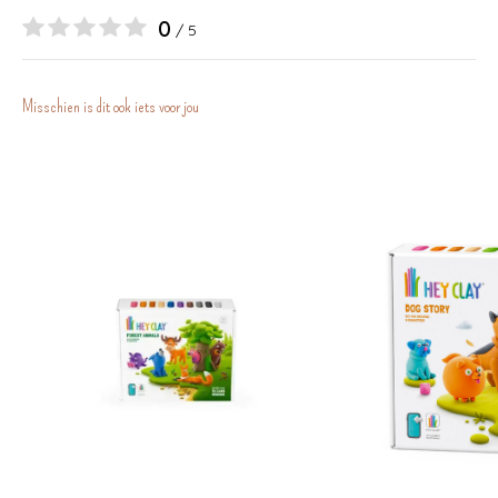
0
/ 5
Misschien is dit ook iets voor jou