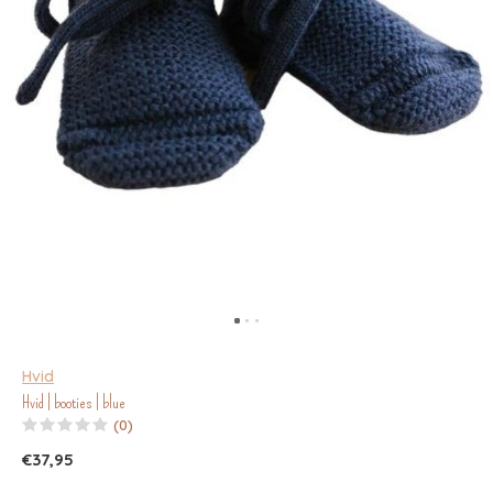
Hvid
Hvid | booties | blue
(0)
€37,95