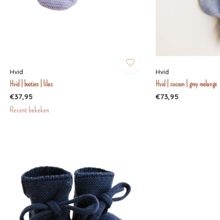
Hvid
Hvid
Hvid | booties | lilac
Hvid | cocoon | grey melange
€37,95
€73,95
Recent bekeken