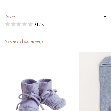
Reviews
0
/ 5
Misschien is dit ook iets voor jou