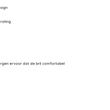
esign
traling
orgen ervoor dat de bril comfortabel