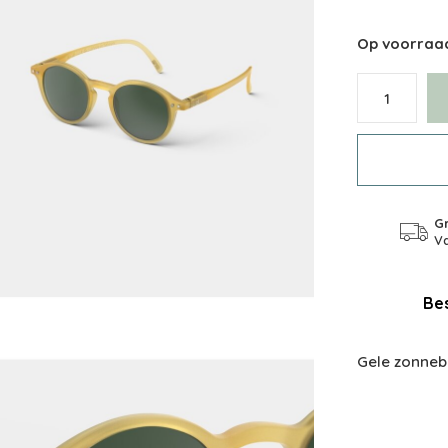
Op voorraa
Gr
Va
Bes
Gele zonnebri