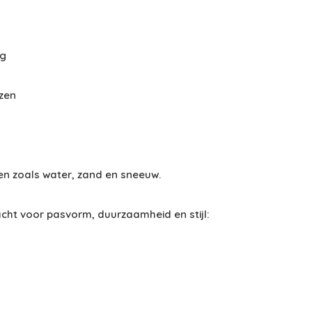
ng
nzen
ken zoals water, zand en sneeuw.
acht voor pasvorm, duurzaamheid en stijl: