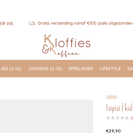
(di-za)
Gratis verzending vanaf €100 (sale uitgezonder
JES (2-12)
JONGENS (2-12)
SPEELGOED
LIFESTYLE
SA
Izipizi
Izipizi | k
(
€29,90