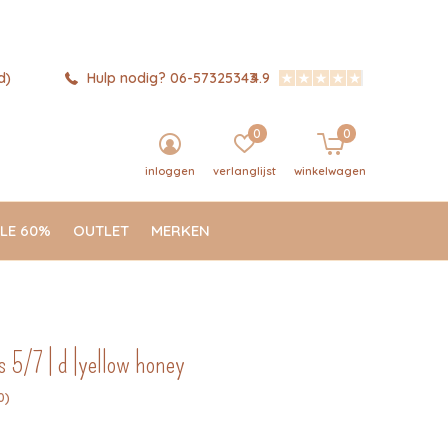
d)
Hulp nodig? 06-57325343
4.9
0
0
inloggen
verlanglijst
winkelwagen
LE 60%
OUTLET
MERKEN
ids 5/7 | d |yellow honey
0)