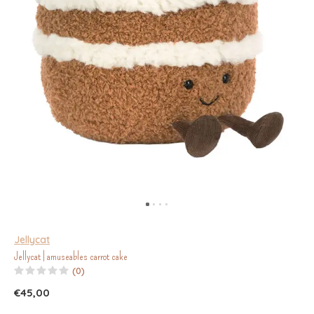
Jellycat
Jellycat | amuseables carrot cake
(0)
€45,00