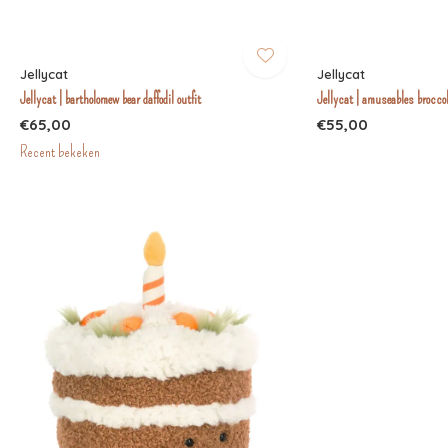
Jellycat
Jellycat
Jellycat | bartholomew bear daffodil outfit
Jellycat | amuseables broccol
€65,00
€55,00
Recent bekeken