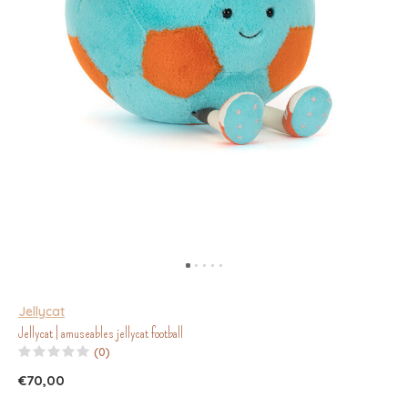
Jellycat
Jellycat | amuseables jellycat football
(0)
€70,00