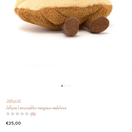
Jellycat
Jellycat | amuseables margeaux madeleine
(0)
€25,00