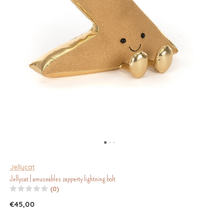
Jellycat
Jellycat | amuseables zapperty lightning bolt
(0)
€45,00