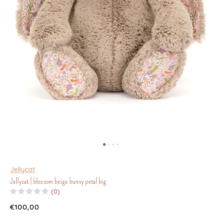
Jellycat
Jellycat | blossom beige bunny petal big
(0)
€100,00