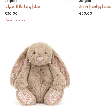
Jellycat
Jellycat
Jellycat | flufflet bunny | wheat
Jellycat | thistlepop blossom
€30,00
€50,00
Recent bekeken