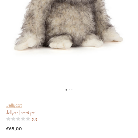
Jellycat
Jellycat | bretti yeti
(0)
€65,00