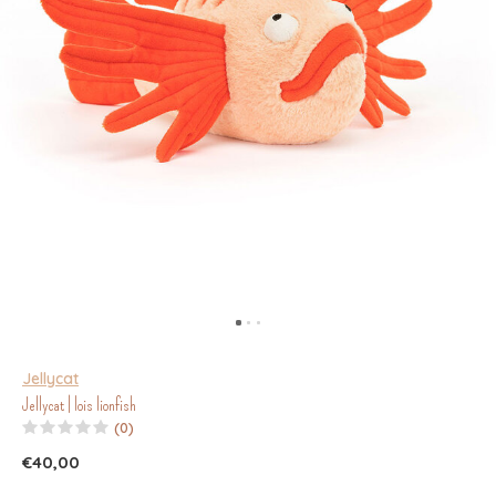
Jellycat
Jellycat | lois lionfish
(0)
€40,00