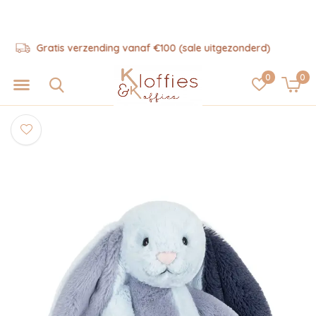
Hulp nodig? 06-57325343
0
0