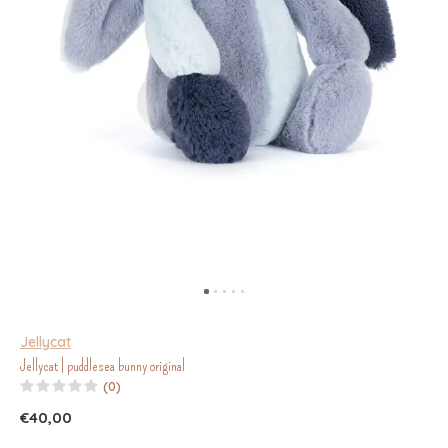
Jellycat
Jellycat | puddlesea bunny original
(0)
€40,00