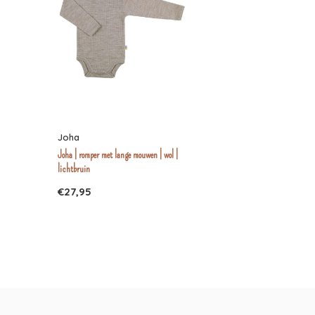
Joha
Joha | romper met lange mouwen | wol |
lichtbruin
€27,95