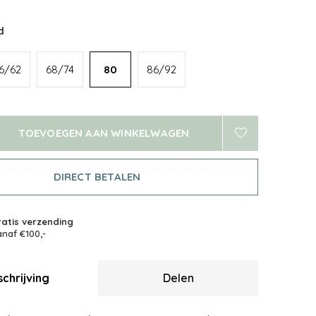
d
6/62
68/74
80
86/92
TOEVOEGEN AAN WINKELWAGEN
DIRECT BETALEN
atis verzending
naf €100,-
chrijving
Delen