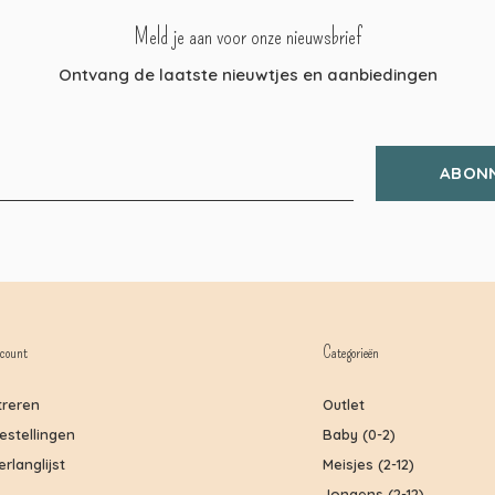
Meld je aan voor onze nieuwsbrief
Ontvang de laatste nieuwtjes en aanbiedingen
ABON
count
Categorieën
treren
Outlet
bestellingen
Baby (0-2)
erlanglijst
Meisjes (2-12)
Jongens (2-12)