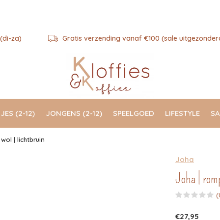
(di-za)
Gratis verzending vanaf €100 (sale uitgezonder
JES (2-12)
JONGENS (2-12)
SPEELGOED
LIFESTYLE
SA
ol | lichtbruin
Joha
Joha | rom
(
€27,95