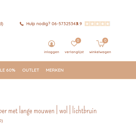
d)
Hulp nodig? 06-57325343
4.9
0
0
inloggen
verlanglijst
winkelwagen
LE 60%
OUTLET
MERKEN
per met lange mouwen | wol | lichtbruin
0)