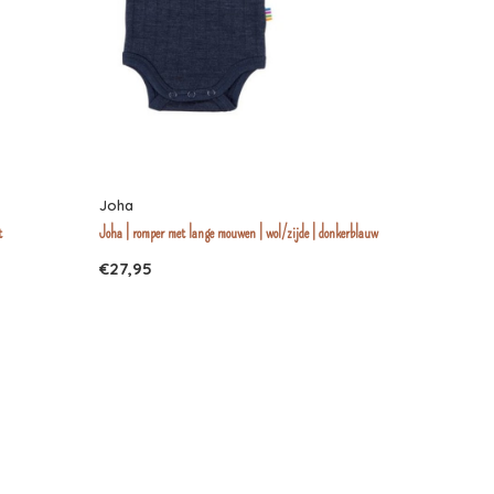
Joha
t
Joha | romper met lange mouwen | wol/zijde | donkerblauw
€27,95