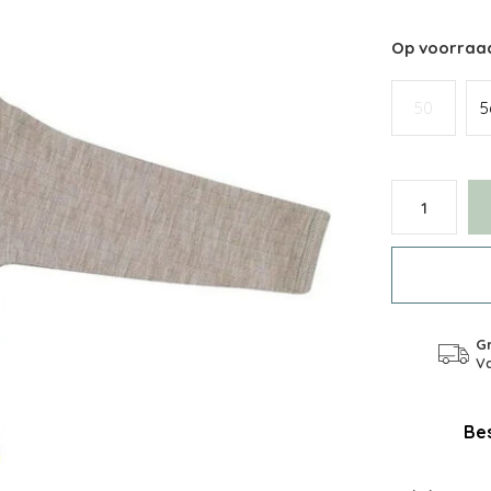
Op voorraa
50
5
Gr
Va
Bes