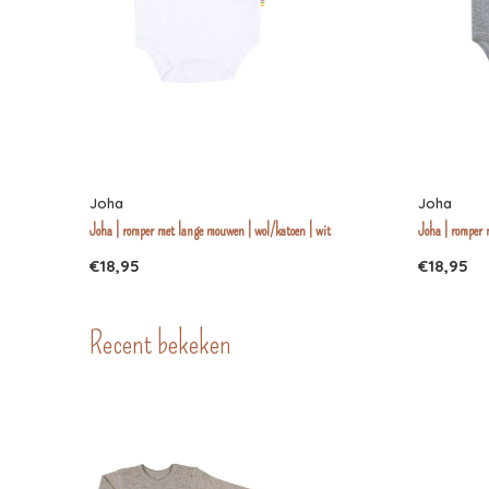
Joha
Joha
Joha | romper met lange mouwen | wol/katoen | wit
Joha | romper 
€18,95
€18,95
Recent bekeken