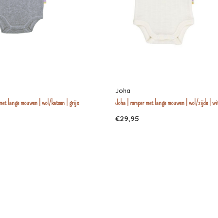
Joha
met lange mouwen | wol/katoen | grijs
Joha | romper met lange mouwen | wol/zijde | wi
€29,95