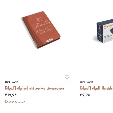
Kidywolf
Kidywolf
Kidywolf | kidydraw | mini tekenblok | dinosaurussen
Kidywolf | kidyroll | klassieke
€19,95
€9,90
Recent bekeken