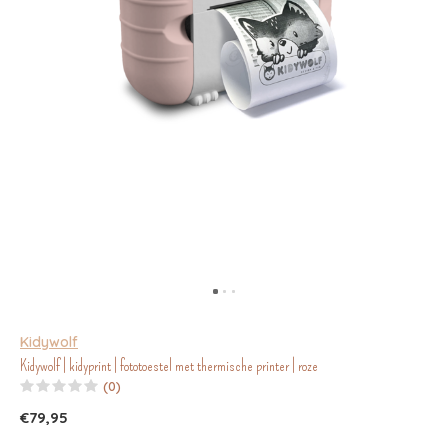
Kidywolf
Kidywolf | kidyprint | fototoestel met thermische printer | roze
(0)
€79,95