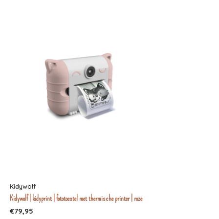
Kidywolf
Kidywolf | kidyprint | fototoestel met thermische printer | roze
€79,95