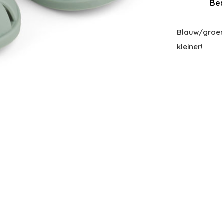
Bes
Blauw/groen
kleiner!