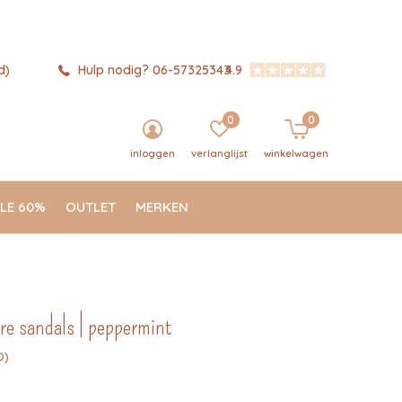
d)
Hulp nodig? 06-57325343
4.9
0
0
inloggen
verlanglijst
winkelwagen
LE 60%
OUTLET
MERKEN
bre sandals | peppermint
0)