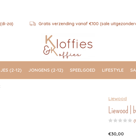
(di-za)
Gratis verzending vanaf €100 (sale uitgezonder
JES (2-12)
JONGENS (2-12)
SPEELGOED
LIFESTYLE
SA
t
Liewood
Liewood | 
(
€30,00