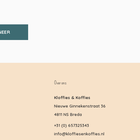
NEER
Over ons
Kloffies & Koffies
Nieuwe Ginnekenstraat 36
4811 NS Breda
+31 (0) 657325343
info@kloffiesenkoffies.nl