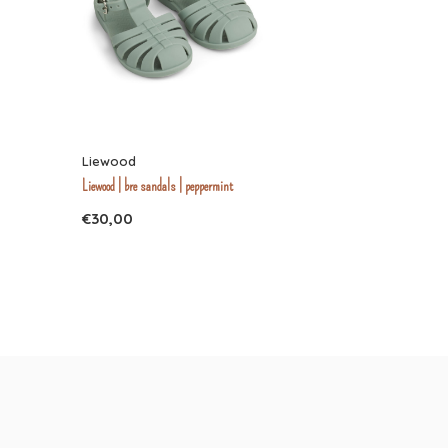
Liewood
Liewood | bre sandals | peppermint
€30,00