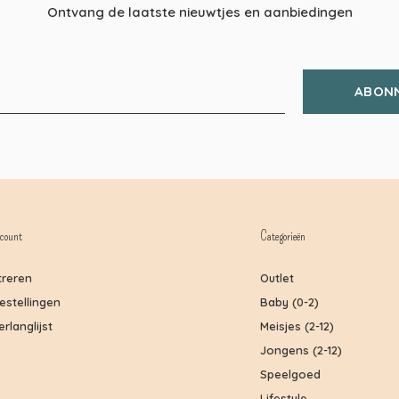
Ontvang de laatste nieuwtjes en aanbiedingen
ABON
count
Categorieën
treren
Outlet
bestellingen
Baby (0-2)
erlanglijst
Meisjes (2-12)
Jongens (2-12)
Speelgoed
Lifestyle