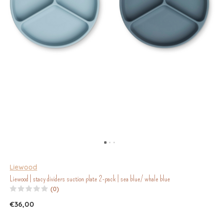
Liewood
Liewood | stacy dividers suction plate 2-pack | sea blue/ whale blue
(0)
€36,00